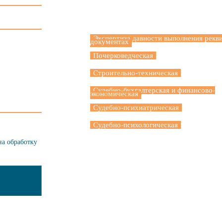
Экспертиза давности выполнения рекви
документах
Почерковедческая
Строительно-техническая
Судебно-бухгалтерская и финансово-
экономическая
Судебно-психиатрическая
Судебно-психологическая
на обработку