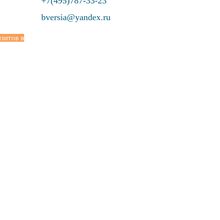
+7(495)787-33-23
bversia@yandex.ru
зитов в