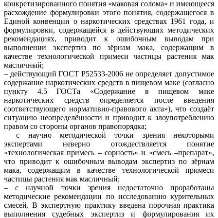
конкретизированного понятия «маковая солома» и имеющееся
расхождение формулировки этого понятия, содержащегося в
Единой конвенции о наркотических средствах 1961 года, и
формулировки, содержащейся в действующих методических
рекомендациях, приводит к ошибочным выводам при
выполнении экспертиз по зёрнам мака, содержащим в
качестве технологической примеси частицы растения мак
масличный;
– действующий ГОСТ Р52533-2006 не определяет допустимое
содержание наркотических средств в пищевом маке (согласно
пункту 4.5 ГОСТа «Содержание в пищевом маке
наркотических средств определяется после введения
соответствующего нормативно-правового акта»), что создаёт
ситуацию неопределённости и приводит к злоупотреблению
правом со стороны органов правопорядка;
– с научно методической точки зрения некоторыми
экспертами неверно отождествляется понятие
«технологическая примесь – сорность» и «смесь –препарат»,
что приводит к ошибочным выводам экспертиз по зёрнам
мака, содержащим в качестве технологической примеси
частицы растения мак масличный;
– с научной точки зрения недостаточно проработаны
методические рекомендации по исследованию курительных
смесей. В экспертную практику введена порочная практика
выполнения судебных экспертиз и формулирования их