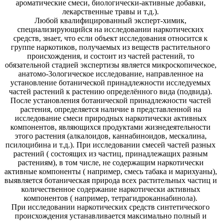
ароматические смеси, биологически-активные добавки,
лекарственные травы и т.д.).
Любой квалифицированный эксперт-химик,
специализирующийся на исследовании наркотических
средств, знает, что если объект исследования относится к
группе наркотиков, получаемых из веществ растительного
происхождения, и состоит из частей растений, то
обязательной стадией экспертизы является микроскопическое,
анатомо-3ологическое исследование, направленное на
установление ботанической принадлежности исследуемых
частей растений к растению определённого вида (подвида).
После установления ботанической принадлежности частей
растения, определяется наличие в представленной на
исследование смеси природных наркотически активных
компонентов, являющихся продуктами жизнедеятельности
этого растения (алкалоидов, каннабиноидов, мескалина,
псилоцибина и т.д.). При исследовании смесей частей разных
растений ( состоящих из частиц, принадлежащих разным
растениям), в том числе, не содержащим наркотически
активные компоненты ( например, смесь табака и марихуаны),
выявляется ботаническая природа всех растительных частиц и
количественное содержание наркотически активных
компонентов ( например, тетрагидроканнабинола).
При исследовании наркотических средств синтетического
происхождения устанавливается максимально полный и