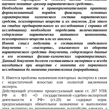
научное понятие «размер наркотического средства».
Необходимо ввести в правоприменительную практику
формализованный порядок фиксации, основных
характеристик химического состава наркотических
средств, психотропных веществ и их аналогов. Для этого
на стадии предварительного их исследования ( справки об
исследовании) необходимо определять количественное
содержание наркотически активного компонента,
психотропного веществ или их аналога.
Имеет смысл подумать о составлении отдельного
документа – «паспорта», изымаемого из оборота
наркотического средства- документа, содержащего данные
о его основных физико-химических характеристиках.
Данный документ должен составляться экспертом и всегда
находиться при веществе с момента его первичного
исследования до момента уничтожения (переработки).
9. Имеется проблема назначения повторных экспертиз в связи
с недостаточной ясностью или полнотой заключения
эксперта.
Действующий уголовно процессуальный закон ст. 207 УПК
РФ и ФЗ «О государственной–судебно-экспертной
деятельности в РФ» (ст.20) не содержат норм,
предписывающих обязательное назначение и выполнение
этих экспертиз по мотивированному ходатайству адвоката, а