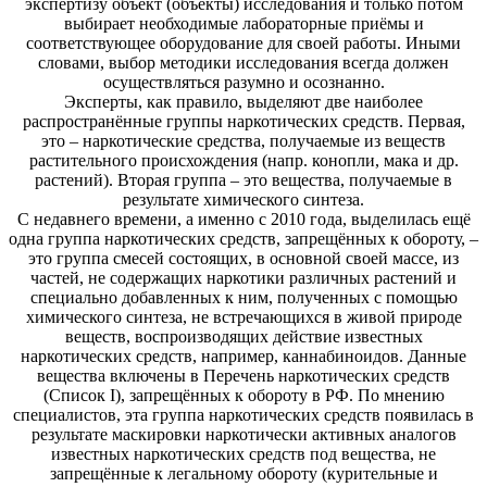
экспертизу объект (объекты) исследования и только потом
выбирает необходимые лабораторные приёмы и
соответствующее оборудование для своей работы. Иными
словами, выбор методики исследования всегда должен
осуществляться разумно и осознанно.
Эксперты, как правило, выделяют две наиболее
распространённые группы наркотических средств. Первая,
это – наркотические средства, получаемые из веществ
растительного происхождения (напр. конопли, мака и др.
растений). Вторая группа – это вещества, получаемые в
результате химического синтеза.
С недавнего времени, а именно с 2010 года, выделилась ещё
одна группа наркотических средств, запрещённых к обороту, –
это группа смесей состоящих, в основной своей массе, из
частей, не содержащих наркотики различных растений и
специально добавленных к ним, полученных с помощью
химического синтеза, не встречающихся в живой природе
веществ, воспроизводящих действие известных
наркотических средств, например, каннабиноидов. Данные
вещества включены в Перечень наркотических средств
(Список I), запрещённых к обороту в РФ. По мнению
специалистов, эта группа наркотических средств появилась в
результате маскировки наркотически активных аналогов
известных наркотических средств под вещества, не
запрещённые к легальному обороту (курительные и