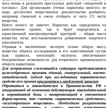
него вновь в результате преступных действий «оборотней в
погонах». Для организации утечки наркотика многого не
надо, достаточно вещественное доказательство разбавить,
например глюкозой и смело отобрать от него 2/3 части
вещества.
Никто ничего не заметит. Наркотик как определялся на
качественном уровне, так и будет определяться, а
единственный контролируемый критерий – общая масса
вещества легко восстанавливается добавлением инертного
наполнителя.
Отражая в заключениях эксперта только общую массу
вещества объекта исследования и его качественный состав
(как правило, неполный) эксперты обеспечивают
безграничные возможности для вторичного криминального
оборота наркотиков.
Для исправления сложившейся ситуации представляется
целесообразным принять единый, универсальный, научно-
методический, подход при исследовании наркотических
средств (его проект
прилагается к проблемной записке
).
Обратиться к законодателям и Правительству РФ с
инициативой об изменении действующую законодательной
и нормативной базы, с конкретизацией и уточнением
формулировок, что считать «наркотическим средством»,
«психотропным веществом». Необходимо разграничить
понятие «препарат» и «смесь», ввести естественно