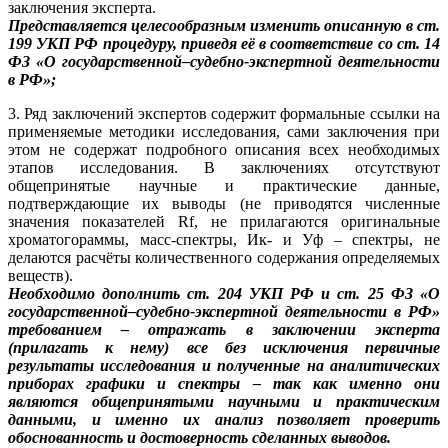
заключения эксперта.
Представляется целесообразным изменить описанную в ст.
199 УКП РФ процедуру, приведя её в соответствие со ст. 14
ФЗ «О государственной–судебно-экспертной деятельности
в РФ»;
3. Ряд заключений экспертов содержит формальные ссылки на
применяемые методики исследования, сами заключения при
этом не содержат подробного описания всех необходимых
этапов исследования. В заключениях отсутствуют
общепринятые научные и практические данные,
подтверждающие их выводы (не приводятся численные
значения показателей Rf, не прилагаются оригинальные
хроматогораммы, масс-спектры, Ик- и Уф – спектры, не
делаются расчёты количественного содержания определяемых
веществ).
Необходимо дополнить ст. 204 УКП РФ и ст. 25 ФЗ «О
государственной–судебно-экспертной деятельности в РФ»
требованием – отражать в заключении эксперта
(прилагать к нему) все без исключения первичные
результаты исследования и полученные на аналитических
приборах графики и спектры – так как именно они
являются общепринятыми научными и практическим
данными, и именно их анализ позволяет проверить
обоснованность и достоверность сделанных выводов.