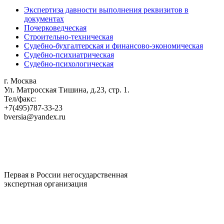
Экспертиза давности выполнения реквизитов в
документах
Почерковедческая
Строительно-техническая
Судебно-бухгалтерская и финансово-экономическая
Судебно-психиатрическая
Судебно-психологическая
г. Москва
Ул. Матросская Тишина, д.23, стр. 1.
Тел/факс:
+7(495)787-33-23
bversia@yandex.ru
Первая в России негосударственная
экспертная организация
Название "ВЕРСИЯ" и логотип Бюро
независимой экспертизы "ВЕРСИЯ"
являются зарегистрированными