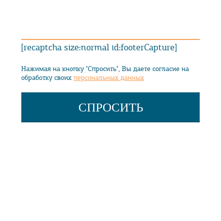
[recaptcha size:normal id:footerCapture]
Нажимая на кнопку "Спросить", Вы даете согласие на
обработку своих
персональных данных
ДОПОЛНИТЕЛЬНО
Свидетельство на товарный знак
Законодательство
Экспертные методики