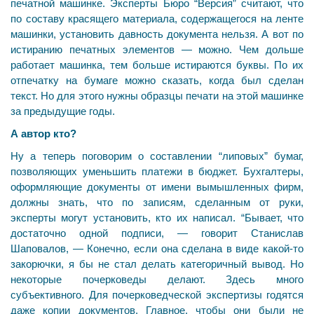
печатной машинке. Эксперты Бюро “Версия” считают, что
по составу красящего материала, содержащегося на ленте
машинки, установить давность документа нельзя. А вот по
истиранию печатных элементов — можно. Чем дольше
работает машинка, тем больше истираются буквы. По их
отпечатку на бумаге можно сказать, когда был сделан
текст. Но для этого нужны образцы печати на этой машинке
за предыдущие годы.
А автор кто?
Ну а теперь поговорим о составлении “липовых” бумаг,
позволяющих уменьшить платежи в бюджет. Бухгалтеры,
оформляющие документы от имени вымышленных фирм,
должны знать, что по записям, сделанным от руки,
эксперты могут установить, кто их написал. “Бывает, что
достаточно одной подписи, — говорит Станислав
Шаповалов, — Конечно, если она сделана в виде какой-то
закорючки, я бы не стал делать категоричный вывод. Но
некоторые почерковеды делают. Здесь много
субъективного. Для почерковедческой экспертизы годятся
даже копии документов. Главное, чтобы они были не