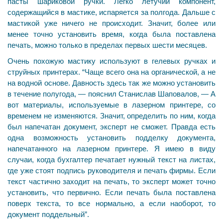
пасты шариковой ручки. Легко летучий компонент,
содержащийся в мастике, испаряется за полгода. Дальше с
мастикой уже ничего не происходит. Значит, более или
менее точно установить время, когда была поставлена
печать, можно только в пределах первых шести месяцев.
Очень похожую мастику используют в гелевых ручках и
струйных принтерах. “Чаще всего она на органической, а не
на водной основе. Давность здесь так же можно установить
в течение полугода, — пояснил Станислав Шаповалов, — А
вот материалы, используемые в лазерном принтере, со
временем не изменяются. Значит, определить по ним, когда
был напечатан документ, эксперт не сможет. Правда есть
одна возможность установить подделку документа,
напечатанного на лазерном принтере. Я имею в виду
случаи, когда бухгалтер печатает нужный текст на листах,
где уже стоят подпись руководителя и печать фирмы. Если
текст частично заходит на печать, то эксперт может точно
установить, что первично. Если печать была поставлена
поверх текста, то все нормально, а если наоборот, то
документ поддельный”.