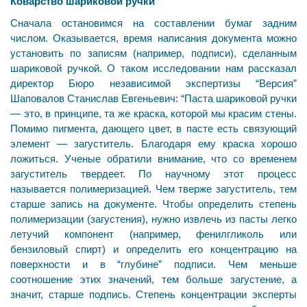
Коварство шариковой ручки
Сначала остановимся на составлении бумаг задним
числом. Оказывается, время написания документа можно
установить по записям (например, подписи), сделанным
шариковой ручкой. О таком исследовании нам рассказал
директор Бюро независимой экспертизы “Версия”
Шаповалов Станислав Евгеньевич: “Паста шариковой ручки
— это, в принципе, та же краска, которой мы красим стены.
Помимо пигмента, дающего цвет, в пасте есть связующий
элемент — загуститель. Благодаря ему краска хорошо
ложиться. Ученые обратили внимание, что со временем
загуститель твердеет. По научному этот процесс
называется полимеризацией. Чем тверже загуститель, тем
старше запись на документе. Чтобы определить степень
полимеризации (загустения), нужно извлечь из пасты легко
летучий компонент (например, фенилгликоль или
бензиловый спирт) и определить его концентрацию на
поверхности и в “глубине” подписи. Чем меньше
соотношение этих значений, тем больше загустение, а
значит, старше подпись. Степень концентрации эксперты