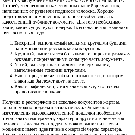
ввести в заблуждение даже высококлассного специалиста.
Потребуется несколько качественных копий документов,
написанных от руки или подписей человека. Хорошо
подготовленный мошенник вполне способен сделать
качественный дубликат документа. Для того необходимо
знать, какие существуют почерка. Всего эксперты различают
пять основных видов.
Бисерный, выполняемый мелкими круглыми буквами,
напоминающий россыпь мелких бусинок.
Крупный, выполняется большими, с широким размахом
буквами, покрывающими большую часть документа.
Узкий, выглядит как вытянутые вверх здания,
выполненные тонкими штрихами.
Накат, представляет собой плотный текст, в котором
знаки как бы лежат друг на друге.
Каллиграфический, с ним знакомы все, кто изучал
правописание в школе.
Получив в распоряжение несколько документов жертвы,
вполне можно подделать стиль письма. Однако для
изготовления высококачественной подделки необходимо
точно знать темперамент, характер и другие личные черты
человека. Идеальную подделку можно выполнить, если
мошенник имеет идентичные с жертвой черты характера.
Лучше всего подделки получаются у родственных по крови