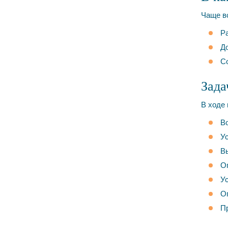
Чаще вс
Ра
До
Со
Зада
В ходе
Во
Ус
Вы
О
Ус
Оп
П