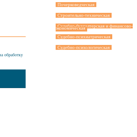
Почерковедческая
Строительно-техническая
Судебно-бухгалтерская и финансово-
экономическая
Судебно-психиатрическая
Судебно-психологическая
на обработку
сии негосударственная
Название "ВЕРСИЯ" и 