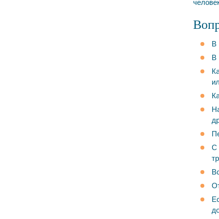
челове
Вопр
В 
В 
Ка
и
Ка
На
д
Пе
С 
тр
Вс
От
Ес
до