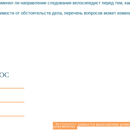
менял ли направление следования велосипедист перед тем, как
имости от обстоятельств дела, перечень вопросов может измен
ДОПОЛНИТЕЛЬНО
РОС
Свидетельство на товарный знак
Законодательство
Экспертные методики
Экспертиза давности выполнения рекви
документах