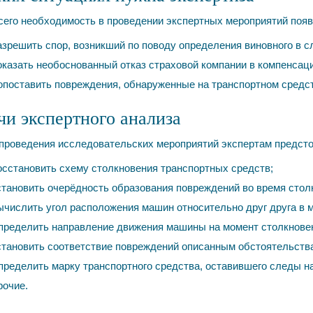
его необходимость в проведении экспертных мероприятий появл
зрешить спор, возникший по поводу определения виновного в с
казать необоснованный отказ страховой компании в компенсац
поставить повреждения, обнаруженные на транспортном средст
чи экспертного анализа
 проведения исследовательских мероприятий экспертам предст
сстановить схему столкновения транспортных средств;
тановить очерёдность образования повреждений во время стол
числить угол расположения машин относительно друг друга в 
пределить направление движения машины на момент столкнове
тановить соответствие повреждений описанным обстоятельства
ределить марку транспортного средства, оставившего следы н
рочие.