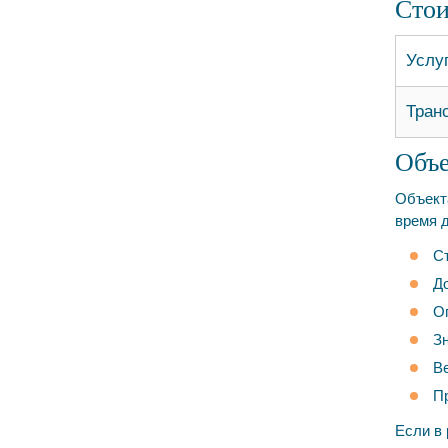
Стои
Услу
Тран
​Объ
Объект
время 
С
Д
О
Зн
В
П
Если в 