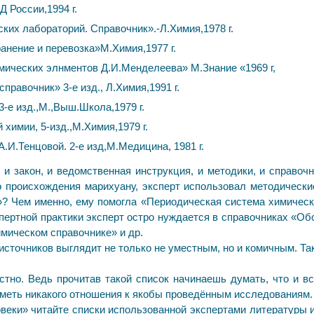
Д России,1994 г.
ких лабораторий. Справочник».-Л.Химия,1978 г.
анение и перевозка»М.Химия,1977 г.
ических элнментов Д.И.Менделеева» М.Знание «1969 г,
правочник» 3-е изд., Л.Химия,1991 г.
3-е изд.,М.,Выш.Школа,1979 г.
химии, 5-изд.,М.Химия,1979 г.
И.Тенцовой. 2-е изд,М.Медицина, 1981 г.
 и закон, и ведомственная инструкция, и методики, и справоч
о происхождения марихуану, эксперт использовал методическ
я»? Чем именно, ему помогла «Периодическая система химическ
пертной практики эксперт остро нуждается в справочниках «О
имическом справочнике» и др.
источников выглядит не только не уместным, но и комичным. Та
тно. Ведь прочитав такой список начинаешь думать, что и вс
иметь никакого отношения к якобы проведённым исследованиям.
овеки» читайте списки использованной экспертами литературы и