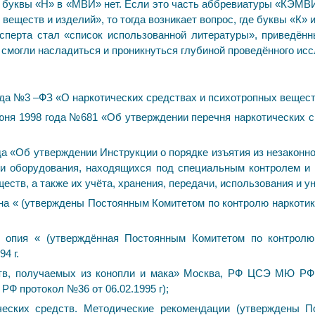
 буквы «Н» в «МВИ» нет. Если это часть аббревиатуры «КЭМВИ
еществ и изделий», то тогда возникает вопрос, где буквы «К» и
перта стал «список использованной литературы», приведённ
я смогли насладиться и проникнуться глубиной проведённого ис
ода №3 –ФЗ «О наркотических средствах и психотропных вещест
ня 1998 года №681 «Об утверждении перечня наркотических ср
а «Об утверждении Инструкции о порядке изъятия из незаконно
 и оборудования, находящихся под специальным контролем и 
еств, а также их учёта, хранения, передачи, использования и у
а « (утверждены Постоянным Комитетом по контролю наркотиков
о опия « (утверждённая Постоянным Комитетом по контролю 
4 г.
ств, получаемых из конопли и мака» Москва, РФ ЦСЭ МЮ Р
РФ протокол №36 от 06.02.1995 г);
ческих средств. Методические рекомендации (утверждены П