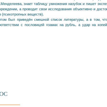
.Менделеева, знает таблицу умножения назубок и пишет экспе
реждении, а проводит свои исследования объективно и досто
 (психотропных веществ).
ртом был приведён смешной список литературы, а в том, чт
ответствии с пословицей «замах на рубль, а удар на копе
ДОПОЛНИТЕЛЬНО
РОС
Свидетельство на товарный знак
Законодательство