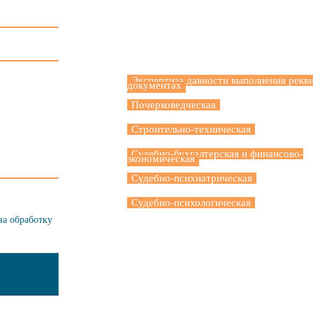
Экспертные методики
Экспертиза давности выполнения рекви
документах
Почерковедческая
Строительно-техническая
Судебно-бухгалтерская и финансово-
экономическая
Судебно-психиатрическая
Судебно-психологическая
на обработку