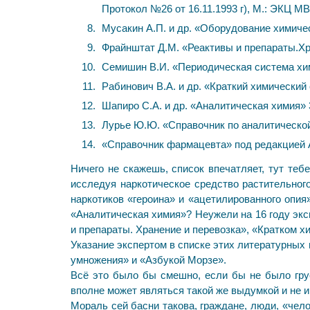
Протокол №26 от 16.11.1993 г), М.: ЭКЦ МВ
Мусакин А.П. и др. «Оборудование химичес
Фрайнштат Д.М. «Реактивы и препараты.Хр
Семишин В.И. «Периодическая система хим
Рабинович В.А. и др. «Краткий химический с
Шапиро С.А. и др. «Аналитическая химия» 
Лурье Ю.Ю. «Справочник по аналитической 
«Справочник фармацевта» под редакцией А.
Ничего не скажешь, список впечатляет, тут тебе
исследуя наркотическое средство растительног
наркотиков «героина» и «ацетилированного опи
«Аналитическая химия»? Неужели на 16 году экс
и препараты. Хранение и перевозка», «Кратком х
Указание экспертом в списке этих литературных 
умножения» и «Азбукой Морзе».
Всё это было бы смешно, если бы не было грус
вполне может являться такой же выдумкой и не 
Мораль сей басни такова, граждане, люди, «чел