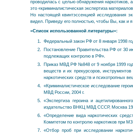
проводилась с целью обнаружения наркотиков, а
это «криминалистическая экспертиза материалов в
Но настоящей квинтэссенцией исследования экс
видел. Приведу его полностью, чтобы Вы, как и 
«Список использованной литературы»:
Федеральный закон РФ от 8 января 1998 г
Постановление Правительства РФ от 30 ию
подлежащих контролю в РФ».
Приказ МВД РФ №848 от 9 ноября 1999 год
веществ и их прекурсоров, инструментов
наркотических средств и психотропных вещ
«Криминалистическое исследование героин
МВД России, 2004 г.
«Экспертиза героина и ацетилированног
издательство ВНКЦ МВД СССР, Москва 199
«Определение вида наркотических сред
Комитетом по контролю наркотиков при МЗ 
«Отбор проб при исследовании наркоти