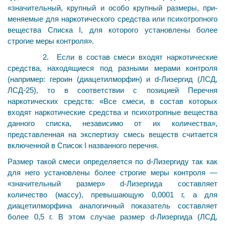
«значительный, крупный и особо крупный размеры, при­
меняемые для наркотического средства или психотропного
вещества Списка I, для которого установлены бо­лее
строгие меры контроля».
2. Если в состав смеси входят наркотические
средства, находящиеся под разными мерами контроля
(например: героин (диацетилморфин) и d-Лизергид (ЛСД,
ЛСД-25), то в соответствии с позицией Перечня
наркотических средств: «Все смеси, в состав которых
входят наркоти­ческие средства и психотропные вещества
данного спис­ка, независимо от их количества»,
представленная на экспертизу смесь веществ считается
включенной в Список I названного перечня.
Размер такой смеси определяется по d-Лизергиду так как
для него установлены более строгие меры контроля —
«значительный размер» d-Лизергида составляет
количество (массу), превышающую 0,0001 г, а для
диацетилморфина аналогичный показатель составляет
более 0,5 г. В этом случае размер d-Лизергида (ЛСД,