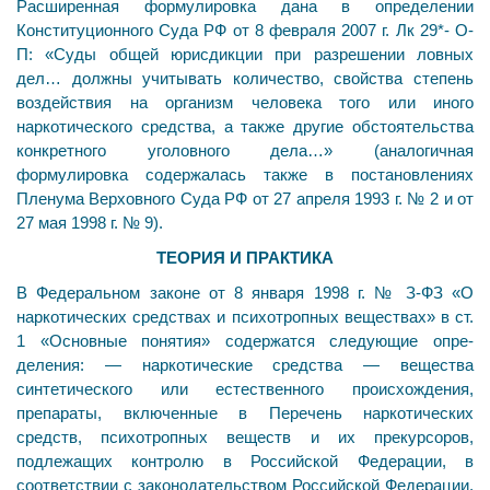
Расширенная формулировка дана в определении
Конституционного Суда РФ от 8 февраля 2007 г. Лк 29*- О-
П: «Суды общей юрисдикции при разрешении ловных
дел… должны учитывать количество, свойства степень
воздействия на организм человека того или ино­го
наркотического средства, а также другие обстоя­тельства
конкретного уголовного дела…» (аналогичная
формулировка содержалась также в постановлениях
Пленума Верховного Суда РФ от 27 апреля 1993 г. № 2 и от
27 мая 1998 г. № 9).
ТЕОРИЯ И ПРАКТИКА
В Федеральном законе от 8 января 1998 г. № З-ФЗ «О
наркотических средствах и психотропных веществах» в ст.
1 «Основные понятия» содержатся следующие опре­
деления: — наркотические средства — вещества
синтетиче­ского или естественного происхождения,
препараты, включенные в Перечень наркотических
средств, психот­ропных веществ и их прекурсоров,
подлежащих контро­лю в Российской Федерации, в
соответствии с законода­тельством Российской Федерации,