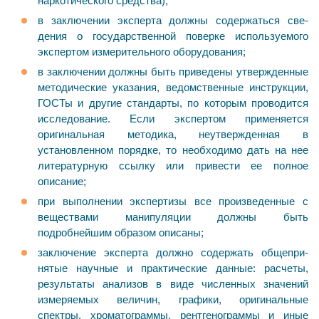
наркотического средства);
в заключении эксперта должны содержаться све­
дения о государственной поверке используемого
экспер­том измерительного оборудования;
в заключении должны быть приведены утвер­жденные
методические указания, ведомственные ин­струкции,
ГОСТы и другие стандарты, по которым про­водится
исследование. Если экспертом применяется
оригинальная методика, неутвержденная в
установленном порядке, то необходимо дать на нее
литературную ссыл­ку или привести ее полное
описание;
при выполнении экспертизы все произведенные с
веществами манипуляции должны быть
подробнейшим образом описаны;
заключение эксперта должно содержать общепри­
нятые научные и практические данные: расчеты,
результаты анализов в виде численных значений
измеряемых ве­личин, графики, оригинальные
спектры, хроматограм­мы, рентгенограммы и иные