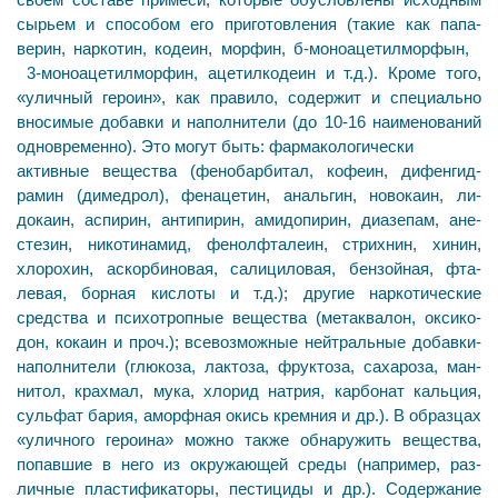
сырьем и способом его приготовления (такие как папа­
верин, наркотин, кодеин, морфин, б-моноацетилморфын,
3-моноацетилморфин, ацетилкодеин и т.д.). Кроме то­го,
«уличный героин», как правило, содержит и специально
вносимые добавки и наполнители (до 10-16 наименова­ний
одновременно). Это могут быть: фармакологически
активные вещества (фенобарбитал, кофеин, дифенгид-
рамин (димедрол), фенацетин, анальгин, новокаин, ли-
докаин, аспирин, антипирин, амидопирин, диазепам, ане­
стезин, никотинамид, фенолфталеин, стрихнин, хинин,
хлорохин, аскорбиновая, салициловая, бензойная, фта-
левая, борная кислоты и т.д.); другие наркотические
средства и психотропные вещества (метаквалон, оксико-
дон, кокаин и проч.); всевозможные нейтральные добавки-
наполнители (глюкоза, лактоза, фруктоза, сахароза, ман-
нитол, крахмал, мука, хлорид натрия, карбонат кальция,
сульфат бария, аморфная окись кремния и др.). В образцах
«уличного героина» можно также обнаружить вещества,
попавшие в него из окружающей среды (например, раз­
личные пластификаторы, пестициды и др.). Содержание