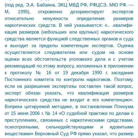
(под ред. Э.А. Бабаяна. ЭКЦ МВД РФ, РФЦСЭ, МЮ РФ. —
М, 1995), откровенно дезориентирует экс­пертов
относительно ненужности определения размеров
наркотических средств. В ней указывается: «.. .квалифи­
кация размеров (небольших или крупных) наркотиче­ского
средства является функцией следственных органов и суда
и выходит за пределы компетенции экспертов. Оценка
осуществляется следователем или судом на основе
оценки всех обстоятельств уголовного дела и с учетом
рекомендаций по этому вопросу, изложенных в приложении
к протоколу № 16 от 19 декабря 1990 г. заседания
Постоянного комитета по контролю наркотиков. Поэтому,
если на разрешение экспертизы поставлен такой вопрос,
эксперт обязан указать, что квалификация разме­ров
наркотического средства не входит в его компетенцию».
Вопреки цитируемой методике, в постановлении Пленума
от 15 июня 2006 г. № 14 «О судебной практике по делам о
преступлениях, связанных с наркотическими средствами,
психотропными, сильнодействующими и ядовитыми
веществами» Верховный Суд РФ прямо ука­зал, что размер