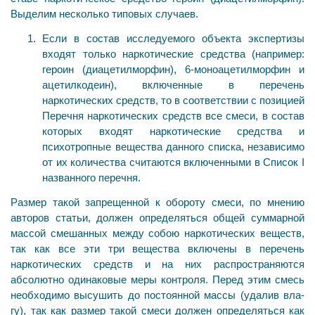
Выделим несколько типовых случаев.
Если в состав исследуемого объекта экспертизы
входят только наркотические средства (например:
героин (диацетилморфин), 6-моноацетилморфин и
ацетилко­деин), включенные в перечень
наркотических средств, то в соответствии с позицией
Перечня наркотических средств все смеси, в состав
которых входят наркотические средства и
психотропные вещества данного списка, не­зависимо
от их количества считаются включенными в Список I
названного перечня.
Размер такой запрещенной к обороту смеси, по мне­нию
авторов статьи, должен определяться общей сум­марной
массой смешанных между собою наркотических веществ,
так как все эти три вещества включены в пере­чень
наркотических средств и на них распространяются
абсолютно одинаковые меры контроля. Перед этим смесь
необходимо высушить до постоянной массы (удалив вла­
гу), так как размер такой смеси должен определяться как