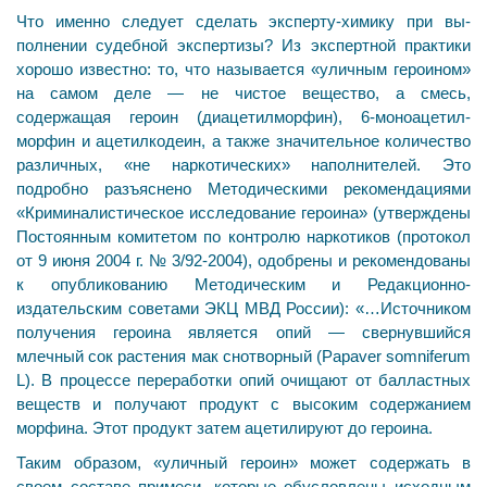
Что именно следует сделать эксперту-химику при вы­
полнении судебной экспертизы? Из экспертной практи­ки
хорошо известно: то, что называется «уличным ге­роином»
на самом деле — не чистое вещество, а смесь,
содержащая героин (диацетилморфин), 6-моноацетил-
морфин и ацетилкодеин, а также значительное количе­ство
различных, «не наркотических» наполнителей. Это
подробно разъяснено Методическими рекомендациями
«Криминалистическое исследование героина» (утвер­ждены
Постоянным комитетом по контролю наркотиков (протокол
от 9 июня 2004 г. № 3/92-2004), одобрены и ре­комендованы
к опубликованию Методическим и Редакционно-
издательским советами ЭКЦ МВД России): «…Источником
получения героина является опий — свернувшийся
млечный сок растения мак снотворный (Papaver somniferum
L). В процессе переработки опий очищают от балластных
веществ и получают продукт с высоким со­держанием
морфина. Этот продукт затем ацетилируют до героина.
Таким образом, «уличный героин» может содержать в
своем составе примеси, которые обусловлены исходным