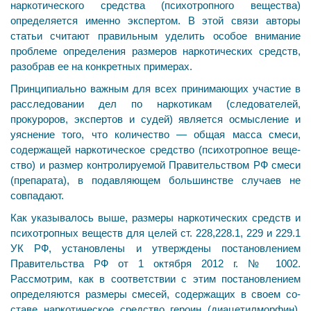
наркотического средства (психотропного вещества)
определяется именно экспертом. В этой связи авторы
статьи считают правильным уделить особое вни­мание
проблеме определения размеров наркотических средств,
разобрав ее на конкретных примерах.
Принципиально важным для всех принимающих уча­стие в
расследовании дел по наркотикам (следователей,
прокуроров, экспертов и судей) является осмысление и
уяснение того, что количество — общая масса смеси,
содержащей наркотическое средство (психотропное веще­
ство) и размер контролируемой Правительством РФ сме­си
(препарата), в подавляющем большинстве случаев не
совпадают.
Как указывалось выше, размеры наркотических средств и
психотропных веществ для целей ст. 228,228.1, 229 и 229.1
УК РФ, установлены и утверждены поста­новлением
Правительства РФ от 1 октября 2012 г. № 1002.
Рассмотрим, как в соответствии с этим постановлением
определяются размеры смесей, содержащих в своем со­
ставе наркотическое средство героин (диацетилморфин).