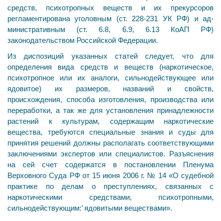
средств, психотропных веществ и их прекурсоров
регламентирована уголовным (ст. 228-231 УК РФ) и ад­
министративным (ст. 6.8, 6.9, 6.13 КоАП РФ)
законодательством Российской Федерации.
Из диспозиций указанных статей следует, что для
определения вида средств и веществ (наркотическое,
психотропное или их аналоги, сильнодействующее или
ядовитое) их размеров, названий и свойств,
происхождения, способа изготовления, производства или
перера­ботки, а так же для установления принадлежности
ра­стений к культурам, содержащим наркотические
вещества, требуются специальные знания и суды для
принятия ре­шений должны располагать соответствующими
за­ключениями экспертов или специалистов. Разъяснения
на сей счет содержатся в постановлении Пленума
Верховного Суда РФ от 15 июня 2006 г. № 14 «О судебной
практике по делам о преступлениях, связанных с
наркотическими средствами, психотропными,
сильнодействующим:’ ядовитыми веществами».