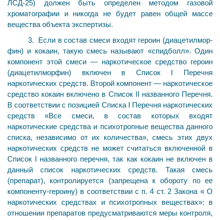
ЛСД-25) должен быть определен методом газовой
хроматографии и никогда не бу­дет равен общей массе
вещества объекта экспертизы.
3. Если в состав смеси входят героин (диацетилмор­
фин) и кокаин, такую смесь называют «спидболл». Один
компонент этой смеси — наркотическое средство героин
(диацетилморфин) включен в Список I Перечня
наркотических средств. Второй компонент — наркотическое
средство кокаин включено в Список II названного Перечня.
В соответствии с позицией Списка I Перечня наркотических
средств «Все смеси, в состав которых вхо­дят
наркотические средства и психотропные вещества данного
списка, независимо от их количества», смесь этих двух
наркотических средств не может считаться включенной в
Список I названного перечня, так как ко­каин не включен в
данный список наркотических средств. Такая смесь
(препарат), контролируется (запрещена к обороту по ее
компоненту-героину) в соответствии с п. 4 ст. 2 Закона « О
наркотических средствах и психотропных веществах»: в
отношении препаратов предусматри­ваются меры контроля,