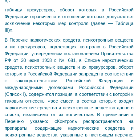
таблицу прекурсоров, оборот которых в Российской
Федерации ограничен и в отношении которых допус­кается
исключение некоторых мер контроля (далее — Таблица
III)».
В Перечне наркотических средств, психотропных ве­ществ
и их прекурсоров, подлежащих контролю в Российской
Федерации, утвержденном постановлением Правительства
РФ от 30 июня 1998 г. № 681, в Списке нар­котических
средств, психотропных веществ и их пре­курсоров, оборот
которых в Российской Федерации за­прещен в соответствии
с законодательством Российской Федерации и
международными договорами Российской Федерации
(Список I), содержится позиция, в соответ­ствии с которой к
таковым отнесены «все смеси, в состав которых входят
наркотические средства и психотропные вещества данного
списка, независимо от их количества». В примечании к
Перечню указано: «Контроль рас­пространяется на
препараты, содержащие наркотические средства и
психотропные вещества, указанные в настоя­щем перечне,