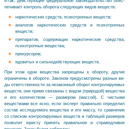
Итак, действующее федеральное законодательство обес­
печивает контроль оборота следующих видов веществ:
наркотических средств, психотропных веществ;
аналогов наркотических средств и психотропных
веществ;
препаратов, содержащих наркотические средства,
психотропные вещества;
прекурсоров;
ядовитых и сильнодействующих веществ.
При этом одни вещества запрещены к обороту, другие
ограничены в обороте. Законом предусмотрены разные ви­
ды ответственности за незаконный оборот контролируе­мых
веществ, они прямо связанны с видом (природой) вещества
и его количеством — размером (массой). С чи­стыми
веществами все ясно, если эксперт правильно определил
состав исследуемого вещества и его массу, то сравнение
со списком контролируемых веществ и таб­лицей размеров
позволит юристу принять правильное и справедливое
решение. Закон будет соблюден.