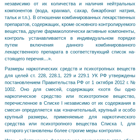
независимо от их количества и наличия нейтральных
компонентов (вода, крахмал, сахар, бикар­бонат натрия,
тальк и т.п.). В отношении комбинированных лекарственных
пре­паратов, содержащих, кроме основного контролируемо­го
вещества, другие фармакологически активные компо­ненты,
контроль устанавливается в индивидуальном по­рядке
путем включения данного комбинированного
лекарственного препарата в соответствующий список на­
стоящего перечня…».
Размеры наркотических средств и психотропных ве­ществ
для целей ст. 228, 228.1, 229 и 229.1 УК РФ утверждены
постановлением Правительства РФ от 1 ок­тября 2012 г. №
1002. Оно для смесей, содержащих «хотя бы одно
наркотическое средство или психотроп­ное вещество,
перечисленное в Списке I независимо от их содержания в
смеси» определяется как «значи­тельный, крупный и особо
крупный размеры, приме­няемые для наркотического
средства или психотроп­ного вещества Списка I, для
которого установлены бо­лее строгие меры контроля».