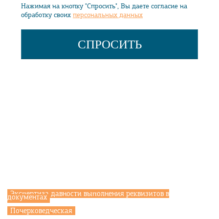
Нажимая на кнопку "Спросить", Вы даете согласие на
обработку своих
персональных данных
ДОПОЛНИТЕЛЬНО
Свидетельство на товарный знак
Законодательство
Экспертные методики
Экспертиза давности выполнения реквизитов в
документах
Почерковедческая